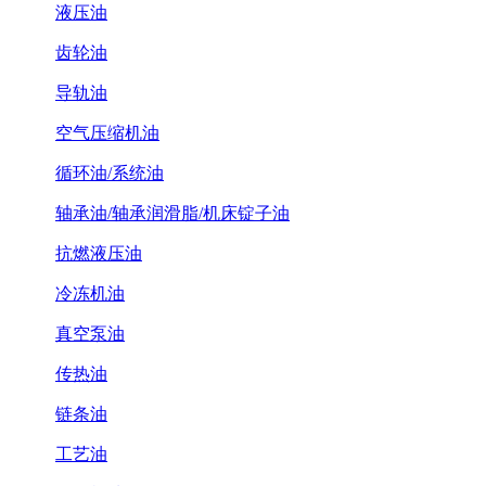
液压油
齿轮油
导轨油
空气压缩机油
循环油/系统油
轴承油/轴承润滑脂/机床锭子油
抗燃液压油
冷冻机油
真空泵油
传热油
链条油
工艺油