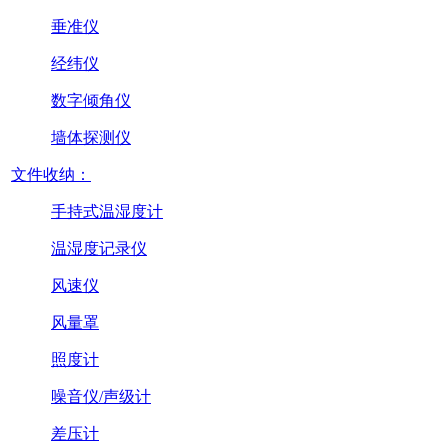
垂准仪
经纬仪
数字倾角仪
墙体探测仪
文件收纳：
手持式温湿度计
温湿度记录仪
风速仪
风量罩
照度计
噪音仪/声级计
差压计