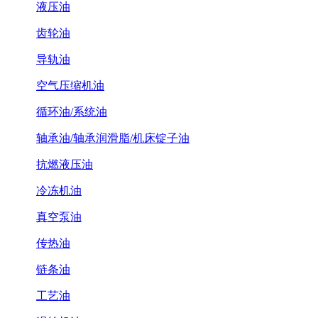
液压油
齿轮油
导轨油
空气压缩机油
循环油/系统油
轴承油/轴承润滑脂/机床锭子油
抗燃液压油
冷冻机油
真空泵油
传热油
链条油
工艺油