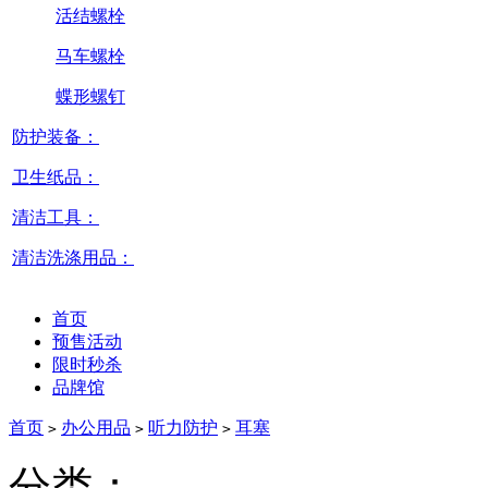
活结螺栓
马车螺栓
蝶形螺钉
防护装备：
卫生纸品：
清洁工具：
清洁洗涤用品：
首页
预售活动
限时秒杀
品牌馆
首页
办公用品
听力防护
耳塞
>
>
>
分类：